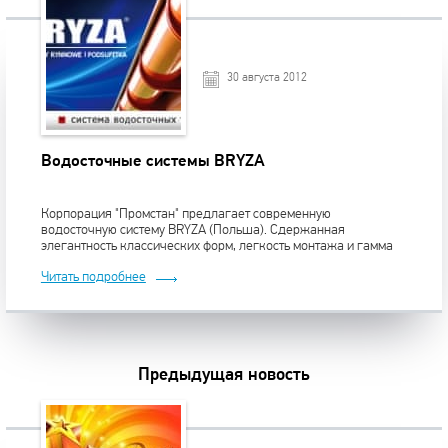
30 августа 2012
Водосточные системы BRYZA
Корпорация "Промстан" предлагает современную
водосточную систему BRYZA (Польша). Сдержанная
элегантность классических форм, легкость монтажа и гамма
шести цветов в четырех размерах позволяет удовлетворить
Читать подробнее
любые требования потребителя.
Предыдущая новость