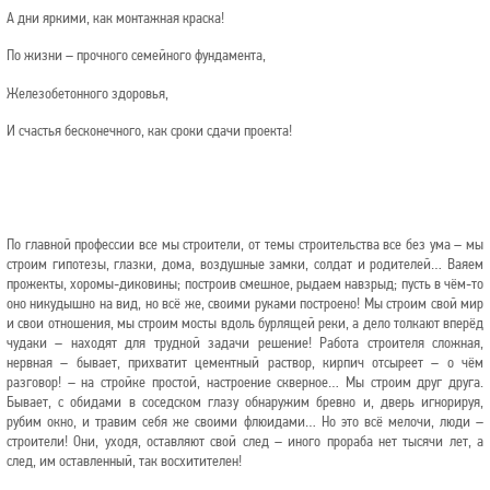
А дни яркими, как монтажная краска!
По жизни – прочного семейного фундамента,
Железобетонного здоровья,
И счастья бесконечного, как сроки сдачи проекта!
По главной профессии все мы строители,
от темы строительства все без ума –
мы
строим гипотезы, глазки, дома,
воздушные замки, солдат и родителей…
Ваяем
прожекты, хоромы-диковины;
построив смешное, рыдаем навзрыд;
пусть в чём-то
оно никудышно на вид,
но всё же, своими руками построено!
Мы строим свой мир
и свои отношения,
мы строим мосты вдоль бурлящей реки,
а дело толкают вперёд
чудаки –
находят для трудной задачи решение!
Работа строителя сложная,
нервная –
бывает, прихватит цементный раствор,
кирпич отсыреет – о чём
разговор! –
на стройке простой, настроение скверное…
Мы строим друг друга.
Бывает, с обидами
в соседском глазу обнаружим бревно
и, дверь игнорируя,
рубим окно,
и травим себя же своими флюидами…
Но это всё мелочи, люди –
строители!
Они, уходя, оставляют свой след –
иного прораба нет тысячи лет,
а
след, им оставленный, так восхитителен!