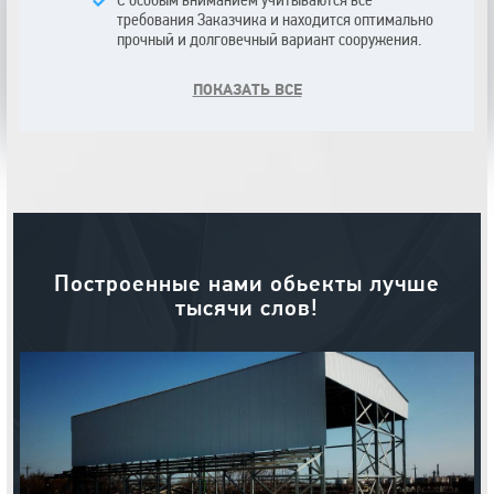
С особым вниманием учитываются все
требования Заказчика и находится оптимально
прочный и долговечный вариант сооружения.
Проектируемая модель подвергается различным
вариантам нагружения с последующим анализом
ПОКАЗАТЬ ВСЕ
результатов на соответствие требований
государственных строительных норм и
стандартов.
Моделирование конструкции в 3D пространстве
выполняется опытными специалистами с
помощью передовых систем
автоматизированного проектирования.
Мы постоянно совершенствуемся в пользовании
существующими и овладении новыми
Построенные нами обьекты лучше
электронными инструментами: SCAD Office,
тысячи слов!
ЛИРА-САПТ, Autodesk Robot Structural Analysis.
Заказчику предоставляется графическое
отображение глубоко проработанной 3D модели.