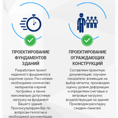
ПРОЕКТИРОВАНИЕ
ПРОЕКТИРОВАНИЕ
ФУНДАМЕНТОВ
ОГРАЖДАЮЩИХ
ЗДАНИЙ
КОНСТРУКЦИЙ
Разработаем проект
Составляем проектную
надежного фундамента в
документацию, изучаем
короткие сроки. Рассчитаем
показатели, влияющие на
необходимое количество
выбор металла, производим
материалов и время
оценку уровня деформации
постройки, а также
и определяем снеговые и
максимально допустимую
ветровые нагрузки,
нагрузку на фундамент
воздействующие на здания.
Вашего здания.
Производим раскладку
Проконсультируем Вас по
сэндвич-панелей.
вопросам геологии и
необходимой документации.