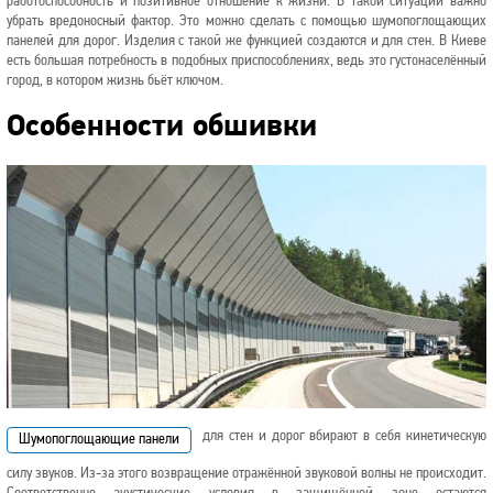
работоспособность и позитивное отношение к жизни. В такой ситуации важно
убрать вредоносный фактор. Это можно сделать с помощью шумопоглощающих
панелей для дорог. Изделия с такой же функцией создаются и для стен. В Киеве
есть большая потребность в подобных приспособлениях, ведь это густонаселённый
город, в котором жизнь бьёт ключом.
Особенности обшивки
для стен и дорог вбирают в себя кинетическую
Шумопоглощающие панели
силу звуков. Из-за этого возвращение отражённой звуковой волны не происходит.