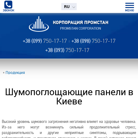
RU
ЗВОНОК
МЕНЮ
+38 (099)
750-17-17
+38 (098)
750-17-17
+38 (093)
750-17-17
Продукция
Шумопоглощающие панели в
Киеве
Высокий уровень шумового загрязнения негативно влияет на здоровье человека.
Из-за него могут возникнуть сильный продолжительный стресс,
раздражительность и другие неприятные симптомы, подрывающие