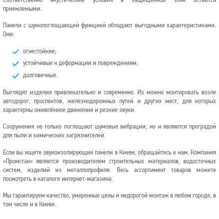
Соответственно акустические условия в защищённой зоне остаются
приемлемыми.
Панели с шумопоглощающей функцией обладают выгодными характеристиками.
Они:
огнестойкие;
устойчивые к деформации и повреждениям;
долговечные.
Выглядят изделия привлекательно и современно. Их можно монтировать возле
автодорог, проспектов, железнодорожных путей и других мест, для которых
характерны оживлённое движение и резкие звуки.
Сооружения не только поглощают шумовые вибрации, но и являются преградой
для пыли и химических загрязнителей.
Если вы ищете звукоизолирующие панели в Киеве, обращайтесь к нам. Компания
«Промстан» является производителем строительных материалов, водосточных
систем, изделий из металлопрофиля. Весь ассортимент товаров можете
посмотреть в каталоге интернет-магазина.
Мы гарантируем качество, умеренные цены и недорогой монтаж в любом городе, в
том числе и в Киеве.