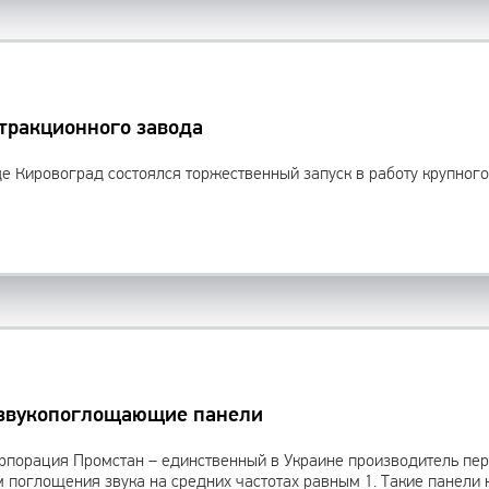
тракционного завода
де Кировоград состоялся торжественный запуск в работу крупног
звукопоглощающие панели
рпорация Промстан – единственный в Украине производитель п
 поглощения звука на средних частотах равным 1. Такие панели