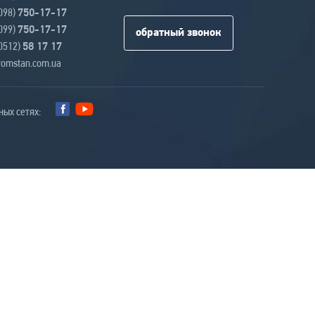
(098)
750-17-17
(099)
750-17-17
обратный звонок
(0512)
58 17 17
omstan.com.ua
ных сетях:
Разработка Wezom