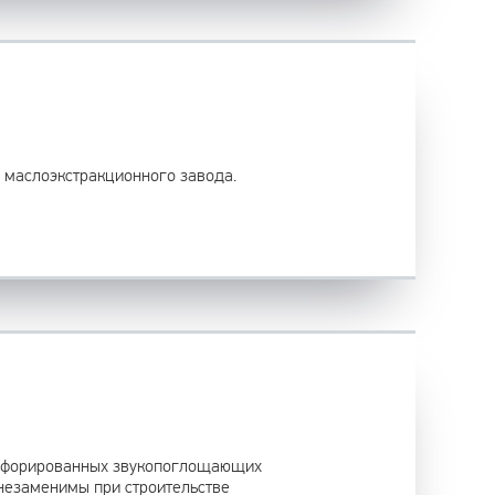
о маслоэкстракционного завода.
ерфорированных звукопоглощающих
 незаменимы при строительстве