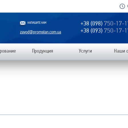
+38 (098)
750-17-1
НАПИШИТЕ НАМ
+38 (093)
750-17-1
zavod@promstan.com.ua
рование
Продукция
Услуги
Наши 