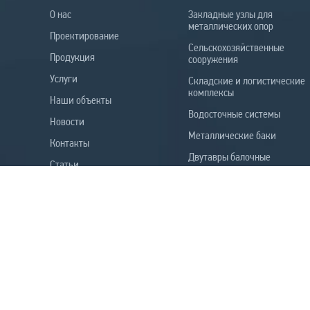
О нас
Закладные узлы для
металлических опор
Проектирование
Сельскохозяйственные
Продукция
сооружения
Услуги
Складские и логистические
комплексы
Наши объекты
Водосточные системы
Новости
Металлические баки
Контакты
Двутавры балочные
Статьи
ВБР-15
Промышленные здания
Коровники
Вся продукция
© 1997-2022 Корпорация Промстан