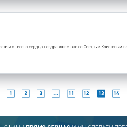
ости и от всего сердца поздравляем вас со Светлым Христовым в
1
2
3
…
11
12
13
14