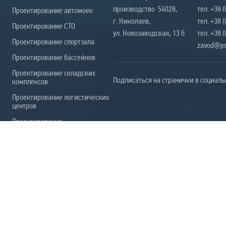
производство 54028,
тел. +38 
Проектирование автомоек
г. Николаев,
тел. +38 
Проектирование СТО
ул. Новозаводская, 13 б
тел. +38 
Проектирование спортзала
zavod@pr
Проектирование бассейнов
Проектирование складских
Подписаться на странички в социаль
комплексов
Проектирование логистических
центров
Проектирование
производственных помещений
Проектирование
животноводческих комплексов
Проектирование промышленных
зданий
Все услуги