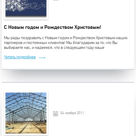
С Новым годом и Рождеством Христовым!
Мы рады поздравить с Новым годом и Рождеством Христовым наших
партнеров и постоянных клиентов! Мы благодарим за то, что Вы
выбираете нас, и надеемся, что в следующем году наше
сотрудничество станет еще более плодотворным. Желаем Вам
Читать подробнее
процветания и бла...
04 ноября 2011