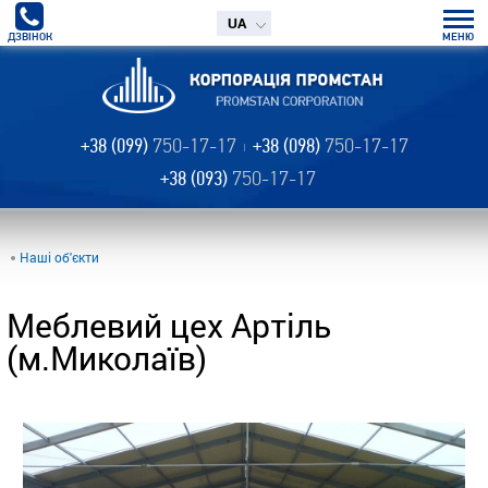
UA
ДЗВІНОК
МЕНЮ
+38 (099)
750-17-17
+38 (098)
750-17-17
+38 (093)
750-17-17
Наші об'єкти
Меблевий цех Артіль
(м.Миколаїв)