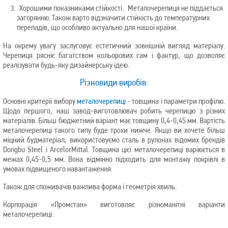
Хорошими показниками стійкості.
Металочерепиця не піддається
загорянню. Також варто відзначити стійкість до температурних
перепадів, що особливо актуально для нашої країни.
На окрему увагу заслуговує естетичний зовнішній вигляд матеріалу.
Черепиця рясніє багатством кольорових гам і фактур, що дозволяє
реалізувати будь-яку дизайнерську ідею.
Різновиди виробів:
Основні критерії вибору
металочерепиці
- товщина і параметри профілю.
Щодо першого, наш завод-виготовлювач робить черепицю з різних
матеріалів. Більш бюджетний варіант має товщину 0,4-0,45 мм. Вартість
металочерепиці такого типу буде трохи нижче. Якщо ви хочете більш
міцний будматеріал, використовуємо сталь в рулонах відомих брендів
Dongbu Steel і ArcelorMittal. Товщина цієї металочерепиці варіюється в
межах 0,45-0,5 мм. Вона відмінно підходить для монтажу покрівлі в
умовах підвищеного навантаження.
Також для споживачів важлива форма і геометрія хвиль.
Корпорація «Промстан» виготовляє різноманітні варіанти
металочерепиці: