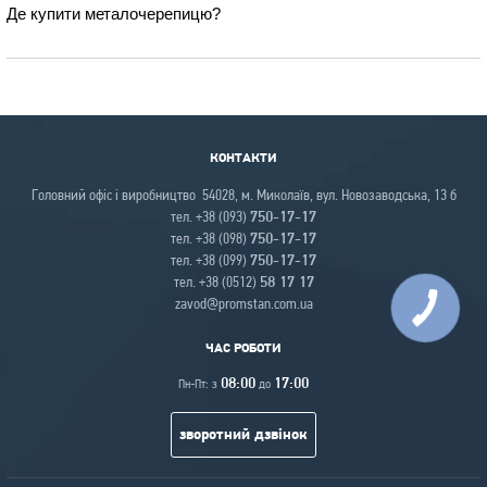
Де купити металочерепицю?
КОНТАКТИ
Головний офіс і виробництво 54028, м. Миколаїв, вул. Новозаводська, 13 б
тел. +38 (093)
750-17-17
тел. +38 (098)
750-17-17
тел. +38 (099)
750-17-17
тел. +38 (0512)
58 17 17
zavod@promstan.com.ua
ЧАС РОБОТИ
08:00
17:00
Пн-Пт: з
до
зворотний дзвінок