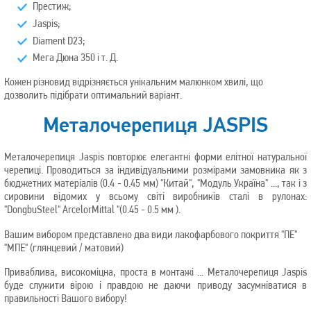
Престиж;
Jaspis;
Diament D23;
Мега Дюна 350 і т. Д.
Кожен різновид відрізняється унікальним малюнком хвилі, що
дозволить підібрати оптимальний варіант.
Металочерепиця JASPIS
Металочерепиця Jaspis повторює елегантні форми елітної натуральної
черепиці. Проводиться за індивідуальними розмірами замовника як з
бюджетних матеріалів (0.4 - 0.45 мм) "Китай", "Модуль Україна" ..., так і з
сировини відомих у всьому світі виробників сталі в рулонах:
"DongbuSteel" ArcelorMittal "(0.45 - 0.5 мм ).
Вашим вибором представлено два види лакофарбового покриття "ПЕ"
"МПЕ" (глянцевий / матовий)
Приваблива, високоміцна, проста в монтажі ... Металочерепиця Jaspis
буде служити вірою і правдою не даючи приводу засумніватися в
правильності Вашого вибору!