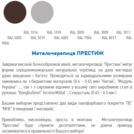
RAL 1014 RAL 1018 RAL 3005 RAL 3009 RAL 3011
RAL 5005 RAL 5019 RAL 6005 RAL 7004 RAL 8017 RAL
9006
Металочерепиця ПРЕСТИЖ
Завдяки високій бочкообразной хвилі, металочерепиця "Престиж" імітує
форми середземноморської натуральної черепиці, на даху виглядає
дуже вишукано і багато. Проводиться за індивідуальними розмірами
замовника як з бюджетних матеріалів (0.4 - 0.45 мм) "Китай", "Модуль
Україна" ..., так і з сировини відомих у всьому світі виробників сталі в
рулонах: "DongbuSteel" ArcelorMittal ", Северсталь (0.45 - 0.5 мм ).
Вашим вибором представлено два види лакофарбового покриття "ПЕ"
"МПЕ" (глянцевий / матовий).
Приваблива, високоміцна, проста в монтажі ... Металочерепиця
"Престиж" буде служити десятиліттями, не даючи приводу
засумніватися в правильності Вашого вибору!