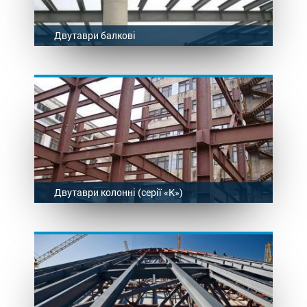
Двутаври балкові
Двутаври колонні (серії «К»)