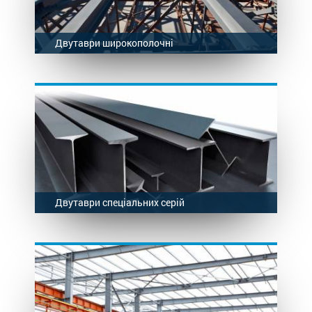
Двутаври широкополочні
Двутаври спеціальних серій