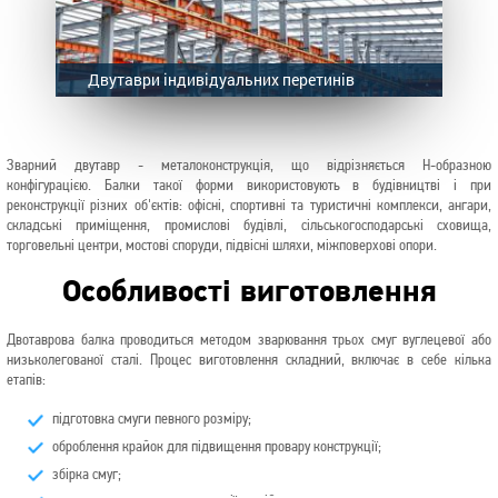
Двутаври індивідуальних перетинів
Зварний двутавр - металоконструкція, що відрізняється Н-образною
конфігурацією. Балки такої форми використовують в будівництві і при
реконструкції різних об'єктів: офісні, спортивні та туристичні комплекси, ангари,
складські приміщення, промислові будівлі, сільськогосподарські сховища,
торговельні центри, мостові споруди, підвісні шляхи, міжповерхові опори.
Особливості виготовлення
Двотаврова балка проводиться методом зварювання трьох смуг вуглецевої або
низьколегованої сталі. Процес виготовлення складний, включає в себе кілька
етапів:
підготовка смуги певного розміру;
оброблення крайок для підвищення провару конструкції;
збірка смуг;