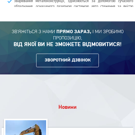
зварювання металоконструкції, здійснюється за допомогою сучасного
обладнання, оснащеного лазерною системою авто стеження за якістю
готової продукції. Це дозволяє мінімізувати надходження в продаж
низькосортних бракованих виробів;
очищення зварних балок за допомогою застосування піскоструминної
установки.
ЗВ'ЯЖІТЬСЯ З НАМИ
І МИ ЗРОБИМО
ПРЯМО ЗАРАЗ,
ПРОПОЗИЦІЮ,
ВІД ЯКОЇ ВИ НЕ ЗМОЖЕТЕ ВІДМОВИТИСЯ!
ЗВОРОТНИЙ ДЗВІНОК
Новини