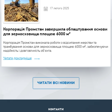
17 лютого 2025
Важливо! Технологія виробництва двутаврів регламентується
положеннями ГОСТу 26020-83.
Корпорація Промстан завершила облаштування основи
для зерносховища площею 6000 м²
Що включає сортамент
Корпорація Промстан виконала роботи з відсипання жерстви та
трамбування основи для зерносховища площею 6000 м², забезпечуючи
Залежно від конструктивних особливостей і конфігурації завод виробляє чотири
надійність і довговічність об'єкта.
типи зварних балок:
Читати докладніше
тавр;
стандартний двутавр;
двутавр змінного перерізу;
двутавр з різною шириною полиць. Існують вузькополочні (позначаються
ЧИТАТИ ВСІ НОВИНИ
«У»), нормальні (в маркуванні присутній «Б») і широкополочні (розрізняють
їх за буквою «Ш») вироби.
Важливо! Вироби класифікуються також по товщині сталі і за кутом
КОНТАКТИ
нахилу граней полиць відносної внутрішньої частини конструкції.