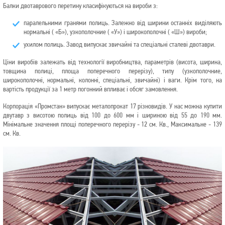
Балки двотаврового перетину класифікуються на вироби з:
паралельними гранями полиць. Залежно від ширини останніх виділяють
нормальні ( «Б»), узкополочние ( «У») і широкополочні ( «Ш») вироби;
ухилом полиць. Завод випускає звичайні та спеціальні сталеві двотаври.
Ціни виробів залежать від технології виробництва, параметрів (висота, ширина,
товщина полиці, площа поперечного перерізу), типу (узкополочние,
широкополочні, нормальні, колонні, спеціальні, звичайні) і ваги. Крім того, на
вартість продукції за 1 метр погонний впливає і обсяг замовлення.
Корпорація «Промстан» випускає металопрокат 17 різновидів. У нас можна купити
двутавр з висотою полиць від 100 до 600 мм і шириною від 55 до 190 мм.
Мінімальне значення площі поперечного перерізу - 12 см. Кв., Максимальне - 139
см. Кв.