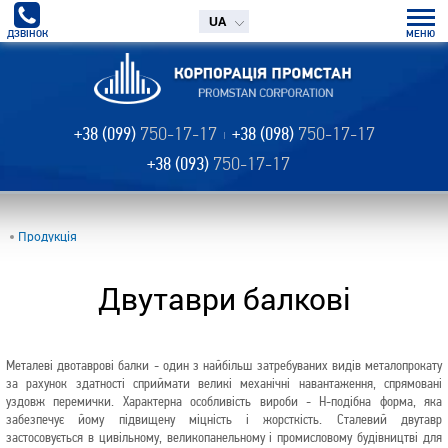
UA
ДЗВІНОК
МЕНЮ
+38 (099)
750-17-17
+38 (098)
750-17-17
+38 (093)
750-17-17
Продукція
Двутаври балкові
Металеві двотаврові балки - один з найбільш затребуваних видів металопрокату
за рахунок здатності сприймати великі механічні навантаження, спрямовані
уздовж перемички. Характерна особливість вироби - Н-подібна форма, яка
забезпечує йому підвищену міцність і жорсткість. Сталевий двутавр
застосовується в цивільному, великопанельному і промисловому будівництві для