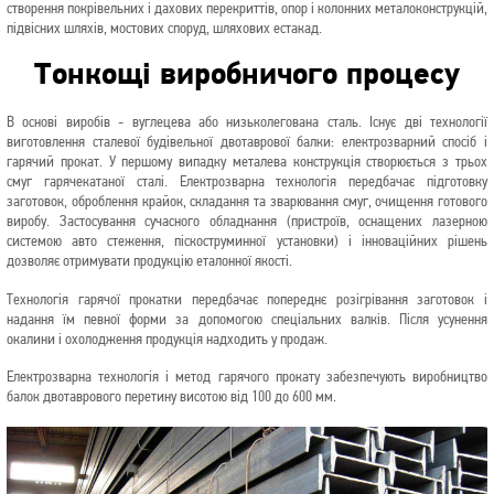
створення покрівельних і дахових перекриттів, опор і колонних металоконструкцій,
підвісних шляхів, мостових споруд, шляхових естакад.
Тонкощі виробничого процесу
В основі виробів - вуглецева або низьколегована сталь. Існує дві технології
виготовлення сталевої будівельної двотаврової балки: електрозварний спосіб і
гарячий прокат. У першому випадку металева конструкція створюється з трьох
смуг гарячекатаної сталі. Електрозварна технологія передбачає підготовку
заготовок, оброблення крайок, складання та зварювання смуг, очищення готового
виробу. Застосування сучасного обладнання (пристроїв, оснащених лазерною
системою авто стеження, піскоструминної установки) і інноваційних рішень
дозволяє отримувати продукцію еталонної якості.
Технологія гарячої прокатки передбачає попереднє розігрівання заготовок і
надання їм певної форми за допомогою спеціальних валків. Після усунення
окалини і охолодження продукція надходить у продаж.
Електрозварна технологія і метод гарячого прокату забезпечують виробництво
балок двотаврового перетину висотою від 100 до 600 мм.