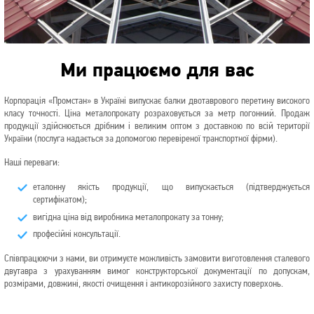
Ми працюємо для вас
Корпорація «Промстан» в Україні випускає балки двотаврового перетину високого
класу точності. Ціна металопрокату розраховується за метр погонний. Продаж
продукції здійснюється дрібним і великим оптом з доставкою по всій території
України (послуга надається за допомогою перевіреної транспортної фірми).
Наші переваги:
еталонну якість продукції, що випускається (підтверджується
сертифікатом);
вигідна ціна від виробника металопрокату за тонну;
професійні консультації.
Співпрацюючи з нами, ви отримуєте можливість замовити виготовлення сталевого
двутавра з урахуванням вимог конструкторської документації по допускам,
розмірами, довжині, якості очищення і антикорозійного захисту поверхонь.