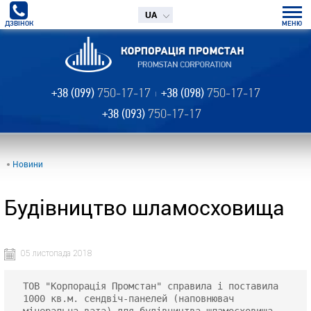
UA
ДЗВІНОК
МЕНЮ
+38 (099)
750-17-17
+38 (098)
750-17-17
+38 (093)
750-17-17
Новини
Будівництво шламосховища
05 листопада 2018
ТОВ "Корпорація Промстан" справила і поставила 
1000 кв.м. сендвіч-панелей (наповнювач 
мінеральна вата) для будівництва шламосховища.
