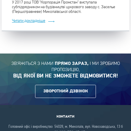
У 2017 році ТОВ "Корпорація Промстан" виступала
субпідрядником на будівництві цукрового заводу с. Заселье
(Першотравневе) Миколаївської області.
Читати докладніше
ЗВ'ЯЖІТЬСЯ З НАМИ
І МИ ЗРОБИМО
ПРЯМО ЗАРАЗ,
ПРОПОЗИЦІЮ,
ВІД ЯКОЇ ВИ НЕ ЗМОЖЕТЕ ВІДМОВИТИСЯ!
ЗВОРОТНИЙ ДЗВІНОК
КОНТАКТИ
Головний офіс і виробництво 54028, м. Миколаїв, вул. Новозаводська, 13 б