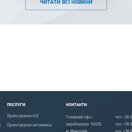
ЧИТАТИ ВСІ НОВИНИ
ПОСЛУГИ
КОНТАКТИ
Проектування АЗС
Головний офіс і
тел. +38 
виробництво 54028,
тел. +38 
х
Проектування автомийок
м. Миколаїв,
тел. +38 