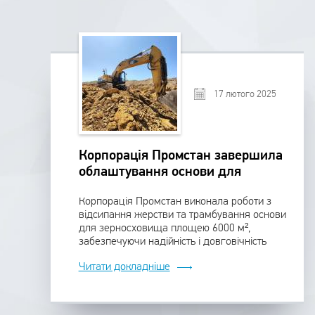
17 лютого 2025
Корпорація Промстан завершила
облаштування основи для
зерносховища площею 6000 м²
Корпорація Промстан виконала роботи з
відсипання жерстви та трамбування основи
для зерносховища площею 6000 м²,
забезпечуючи надійність і довговічність
об'єкта.
Читати докладніше