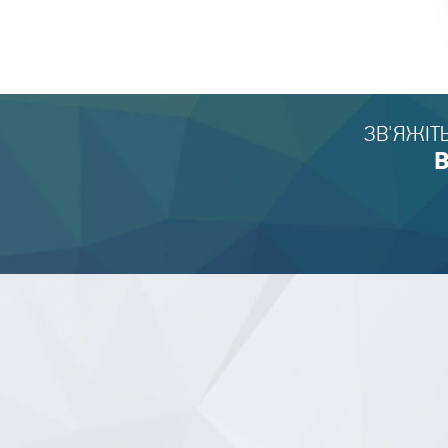
ЗВ'ЯЖІТ
В