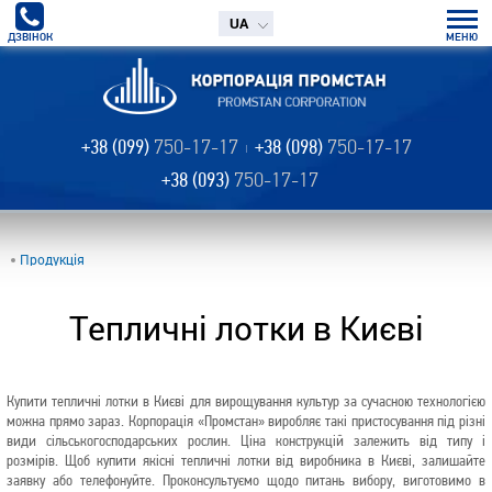
UA
ДЗВІНОК
МЕНЮ
+38 (099)
750-17-17
+38 (098)
750-17-17
+38 (093)
750-17-17
Продукція
Тепличні лотки в Києві
Купити тепличні лотки в Києві для вирощування культур за сучасною технологією
можна прямо зараз. Корпорація «Промстан» виробляє такі пристосування під різні
види сільськогосподарських рослин. Ціна конструкцій залежить від типу і
розмірів. Щоб купити якісні тепличні лотки від виробника в Києві, залишайте
заявку або телефонуйте. Проконсультуємо щодо питань вибору, виготовимо в