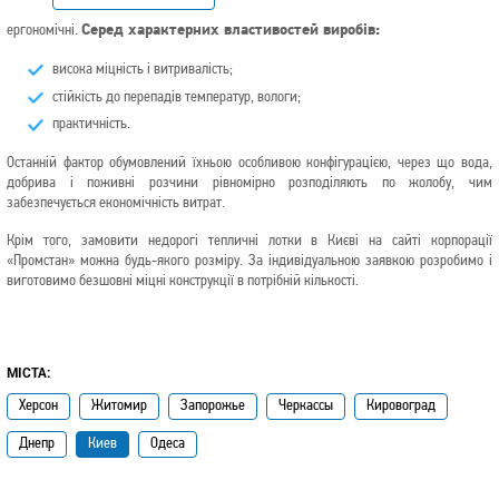
ергономічні.
Серед характерних властивостей виробів:
висока міцність і витривалість;
стійкість до перепадів температур, вологи;
практичність.
Останній фактор обумовлений їхньою особливою конфігурацією, через що вода,
добрива і поживні розчини рівномірно розподіляють по жолобу, чим
забезпечується економічність витрат.
Крім того, замовити недорогі тепличні лотки в Києві на сайті корпорації
«Промстан» можна будь-якого розміру. За індивідуальною заявкою розробимо і
виготовимо безшовні міцні конструкції в потрібній кількості.
МІСТА:
Херсон
Житомир
Запорожье
Черкассы
Кировоград
Днепр
Киев
Одеса