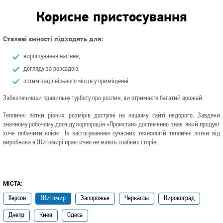
Корисне пристосування
Сталеві ємності підходять для:
вирощування насіння;
догляду за розсадою;
оптимізації вільного місця у приміщенні.
Забезпечивши правильну турботу про рослин, ви отримаєте багатий врожай.
Тепличні лотки різних розмірів доступні на нашому сайті недорого. Завдяки
значному робочому досвіду корпорація «Промстан» достеменно знає, який продукт
хоче побачити клієнт. Із застосуванням сучасних технологій тепличні лотки від
виробника в Житомирі практично не мають слабких сторін.
МІСТА:
Херсон
Житомир
Запорожье
Черкассы
Кировоград
Днепр
Киев
Одеса