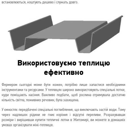
встановлюються, коштують дешево і служать довго.
Використовуємо теплицю
ефективно
Фермером сьогодні може бути кожен, потрібно лише запастися необхідними
інструментами та ресурсами. У теплицях широко використовують спеціальні лотки,
куди поміщають насіння. Важливо подбати, щоб рослина отримувала достатню
кількість світла, поживних речовин, була захищена.
У ємностях передбачені спеціальні поглиблення, що виключають застій води. Тому
через надлишок рідини не гниє коріння і відсутні переливи. Розрахувавши
розміри і вирішивши купити тепличні лотки в Житомирі, ви можете в домашніх
умовах організувати міні-теплицю.