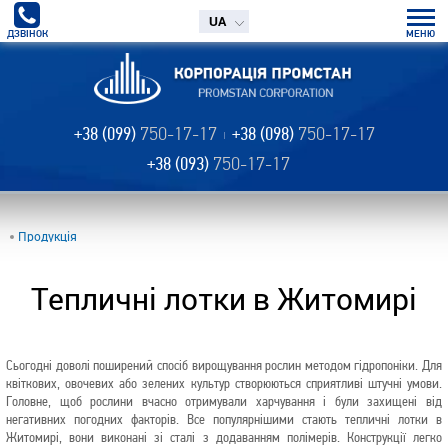
UA
ДЗВІНОК
МЕНЮ
+38 (099)
750-17-17
+38 (098)
750-17-17
+38 (093)
750-17-17
Продукція
Тепличні лотки в Житомирі
Сьогодні доволі поширений спосіб вирощування рослин методом гідропоніки. Для
квіткових, овочевих або зелених культур створюються сприятливі штучні умови.
Головне, щоб рослини вчасно отримували харчування і були захищені від
негативних погодних факторів. Все популярнішими стають тепличні лотки в
Житомирі, вони виконані зі сталі з додаванням полімерів. Конструкції легко